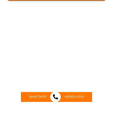
KEPENK SİSTEMLERİ
İşyeri ve eviniz için maksimum güvenlik,
minimum zahmet!
WHATSAPP
HEMEN ARA!