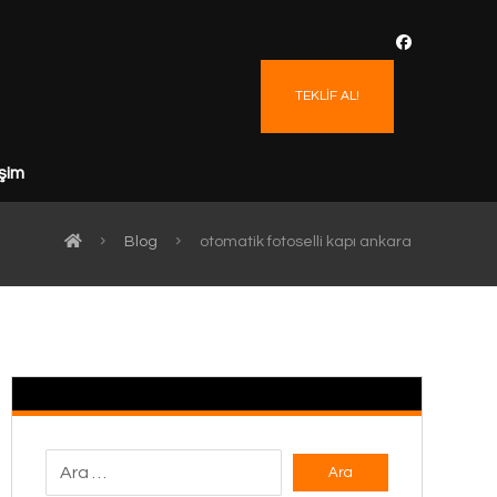
TEKLİF AL!
işim
Blog
otomatik fotoselli kapı ankara