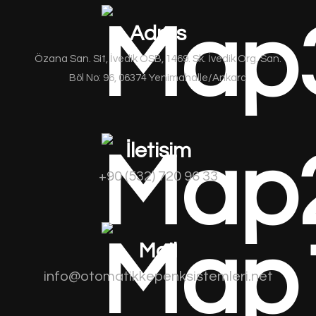
Adres
Özana San. Sit, İvedik OSB, 1469. Sk. İvedik Org. San.
Böl No: 96, 06374 Yenimahalle/Ankara
İletişim
+90 (532) 720 96 33
Mail
info@otomatikkepenksistemleri.net